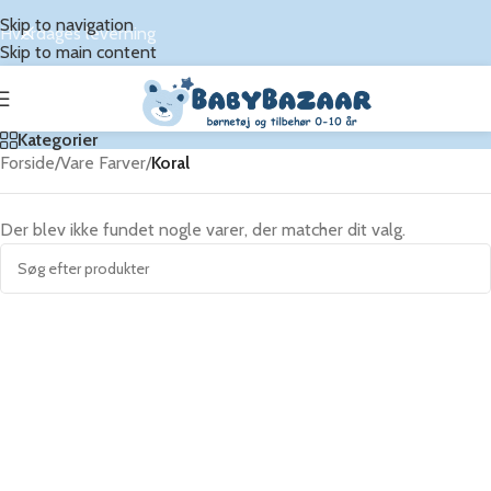
Skip to navigation
Hverdages leverning
Skip to main content
Kategorier
Forside
/
Vare Farver
/
Koral
Der blev ikke fundet nogle varer, der matcher dit valg.