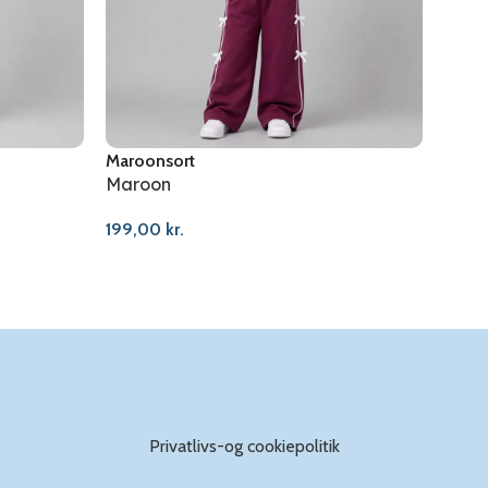
Sag
Maroon
sort
Maroon
339,
199,00
kr.
Privatlivs-og cookiepolitik