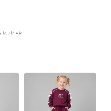
2 år
,
3 år
,
4 år