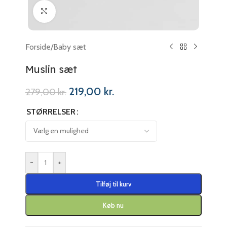
Klik for at forstørre
Forside
/
Baby sæt
Muslin sæt
219,00
kr.
279,00
kr.
STØRRELSER
-
+
Tilføj til kurv
Køb nu