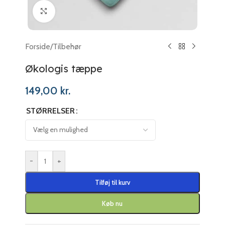
Klik for at forstørre
Forside
/
Tilbehør
Økologis tæppe
149,00
kr.
STØRRELSER
-
+
Tilføj til kurv
Køb nu