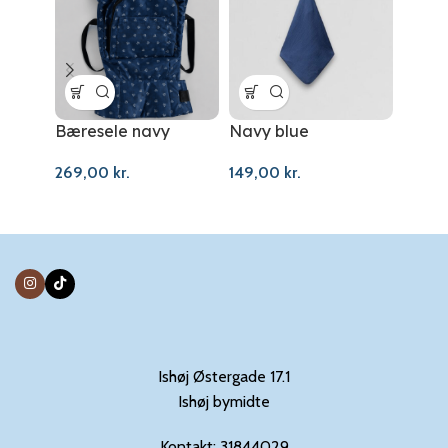
Bæresele navy
Navy blue
Pusle
269,00
kr.
149,00
kr.
350,
Ishøj Østergade 17.1
Ishøj bymidte
Kontakt: 31844029