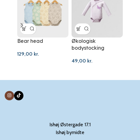
Bear head
Økologisk
Flowe
bodystocking
129,00
kr.
79,00
49,00
kr.
Ishøj Østergade 17.1
Ishøj bymidte