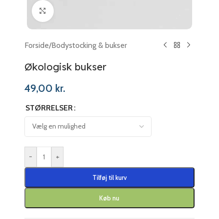
Klik for at forstørre
Forside
/
Bodystocking & bukser
Økologisk bukser
49,00
kr.
STØRRELSER
-
+
Tilføj til kurv
Køb nu