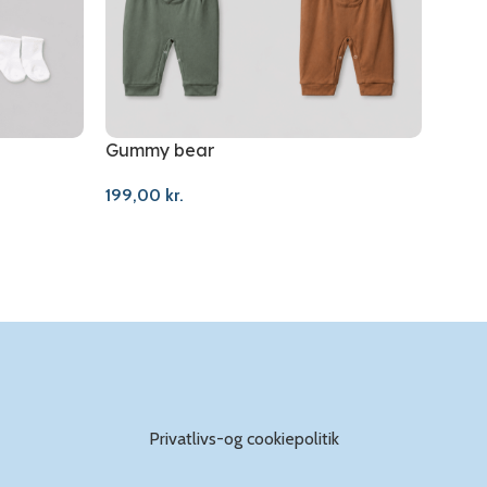
Gummy bear
Clou
199,00
kr.
159,
Privatlivs-og cookiepolitik