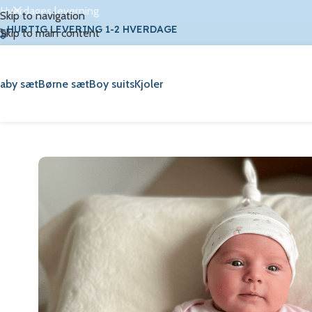
Hverdages leverning
Skip to navigation
HURTIG LEVERING 1-2 HVERDAGE
Skip to main content
aby sæt
Børne sæt
Boy suits
Kjoler
Udsalg!