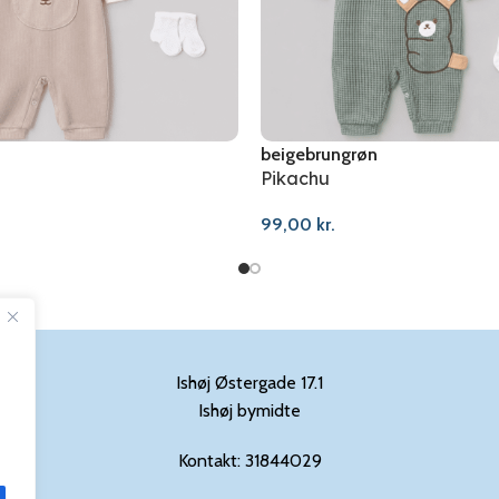
beige
brun
grøn
Pikachu
99,00
kr.
Ishøj Østergade 17.1
Ishøj bymidte
Kontakt: 31844029