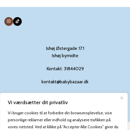
Ishøj Østergade 17.1
Ishøj bymidte
Kontakt: 31844029
kontakt@babybazaar.dk
Vi værdsætter dit privatliv
Privatlivs-og cookiepolitik
Vi bruger cookies til at forbedre din browseroplevelse, vise
personlige reklamer eller indhold og analysere trafikken på
Baby Bazaar @ 2024 | Powered by
WebTalas
vores netsted. Ved at klikke på "Accepter Alle Cookies" giver du