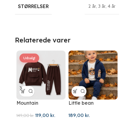
STØRRELSER
2 år
,
3 år
,
4 år
Relaterede varer
Udsalg!
Mountain
Little bean
Leath
119,00
kr.
189,00
kr.
309,
149,00
kr.